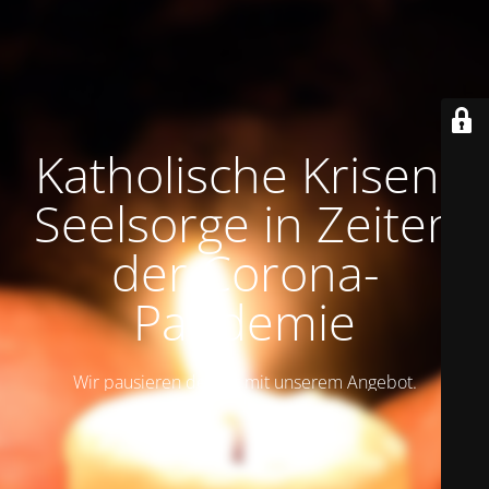
Katholische Krisen-
Seelsorge in Zeiten
der Corona-
Pandemie
Wir pausieren derzeit mit unserem Angebot.