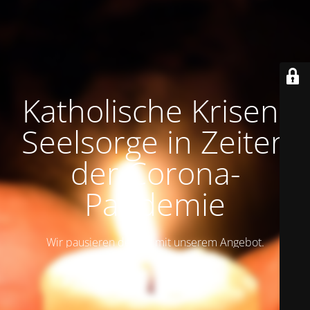
Katholische Krisen-
Seelsorge in Zeiten
der Corona-
Pandemie
Wir pausieren derzeit mit unserem Angebot.